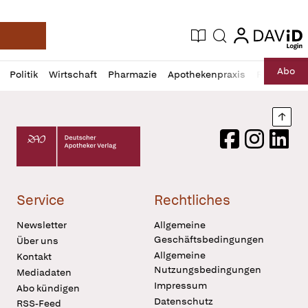
login
login
Aktuelle Ausgabe
Suche
Deutsche Apotheker Zeitung
Profil
Daz
Abo
Politik
Wirtschaft
Pharmazie
Apothekenpraxis
Recht
Sp
öffnen
Pur
Abo
öffnen
Nach
Deutscher Apotheker Verlag Logo
Facebook
Instagram
LinkedI
Service
Rechtliches
Newsletter
Allgemeine
Geschäftsbedingungen
Über uns
Allgemeine
Kontakt
Nutzungsbedingungen
Mediadaten
Impressum
Abo kündigen
Datenschutz
RSS-Feed