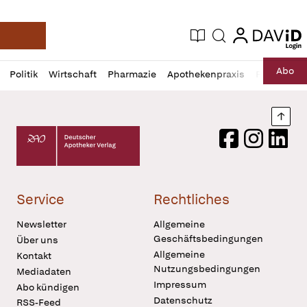
login
login
Aktuelle Ausgabe
Suche
Deutsche Apotheker Zeitung
Profil
Daz
Abo
Politik
Wirtschaft
Pharmazie
Apothekenpraxis
Recht
Sp
öffnen
Pur
Abo
öffnen
Nach
Deutscher Apotheker Verlag Logo
Facebook
Instagram
LinkedI
Service
Rechtliches
Newsletter
Allgemeine
Geschäftsbedingungen
Über uns
Allgemeine
Kontakt
Nutzungsbedingungen
Mediadaten
Impressum
Abo kündigen
Datenschutz
RSS-Feed