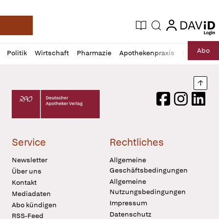
login
login
Aktuelle Ausgabe
Suche
Deutsche Apotheker Zeitung
Profil
Daz
Abo
Politik
Wirtschaft
Pharmazie
Apothekenpraxis
Recht
Sp
öffnen
Pur
Abo
öffnen
Nach
Deutscher Apotheker Verlag Logo
Facebook
Instagram
LinkedI
Service
Rechtliches
Newsletter
Allgemeine
Geschäftsbedingungen
Über uns
Allgemeine
Kontakt
Nutzungsbedingungen
Mediadaten
Impressum
Abo kündigen
Datenschutz
RSS-Feed