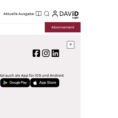
ogin
login
Aktuelle Ausgabe
Suche
Abo
nnement
Nach oben springen
Facebook
Instagram
LinkedIn
tzt auch als App für iOS und Android
Jetzt bei Google Play
Laden im App Store