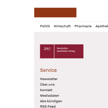
Deutsche Apotheker Ze
Profil
Daz
Politik
Wirtschaft
Pharmazie
Apothe
öffnen
Pur
Abo
öffnen
Deutscher Apotheker Verlag Logo
Service
Newsletter
Über uns
Kontakt
Mediadaten
Abo kündigen
RSS-Feed