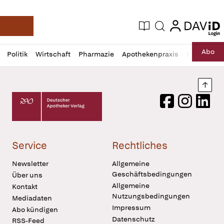
login
login
Aktuelle Ausgabe
Suche
Deutsche Apotheker Zeitung
Profil
Daz
Abo
Politik
Wirtschaft
Pharmazie
Apothekenpraxis
Recht
Sp
öffnen
Pur
Abo
öffnen
Nach
Deutscher Apotheker Verlag Logo
Facebook
Instagram
LinkedI
Service
Rechtliches
Newsletter
Allgemeine
Geschäftsbedingungen
Über uns
Allgemeine
Kontakt
Nutzungsbedingungen
Mediadaten
Impressum
Abo kündigen
Datenschutz
RSS-Feed