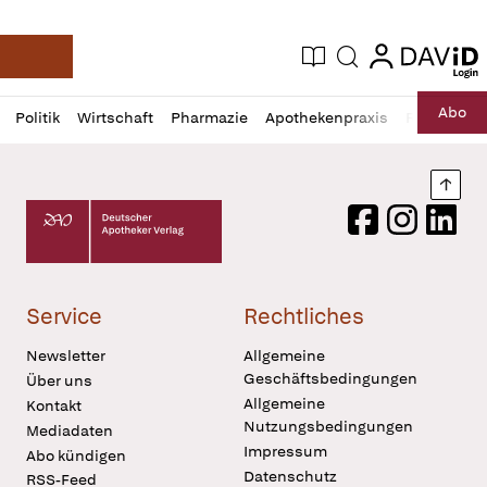
login
login
Aktuelle Ausgabe
Suche
Deutsche Apotheker Zeitung
Profil
Daz
Abo
Politik
Wirtschaft
Pharmazie
Apothekenpraxis
Recht
Sp
öffnen
Pur
Abo
öffnen
Nach
Deutscher Apotheker Verlag Logo
Facebook
Instagram
LinkedI
Service
Rechtliches
Newsletter
Allgemeine
Geschäftsbedingungen
Über uns
Allgemeine
Kontakt
Nutzungsbedingungen
Mediadaten
Impressum
Abo kündigen
Datenschutz
RSS-Feed