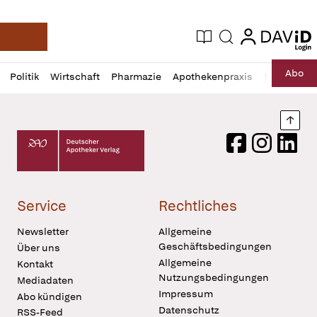
login
login
Aktuelle Ausgabe
Suche
Deutsche Apotheker Zeitung
Profil
Daz
Abo
Politik
Wirtschaft
Pharmazie
Apothekenpraxis
Recht
Sp
öffnen
Pur
Abo
öffnen
Nach
Deutscher Apotheker Verlag Logo
Facebook
Instagram
LinkedI
Service
Rechtliches
Newsletter
Allgemeine
Geschäftsbedingungen
Über uns
Allgemeine
Kontakt
Nutzungsbedingungen
Mediadaten
Impressum
Abo kündigen
Datenschutz
RSS-Feed