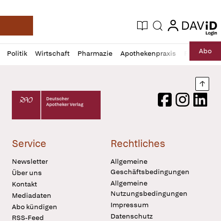
login
login
Aktuelle Ausgabe
Suche
Deutsche Apotheker Zeitung
Profil
Daz
Abo
Politik
Wirtschaft
Pharmazie
Apothekenpraxis
Recht
Sp
öffnen
Pur
Abo
öffnen
Nach
Deutscher Apotheker Verlag Logo
Facebook
Instagram
LinkedI
Service
Rechtliches
Newsletter
Allgemeine
Geschäftsbedingungen
Über uns
Allgemeine
Kontakt
Nutzungsbedingungen
Mediadaten
Impressum
Abo kündigen
Datenschutz
RSS-Feed