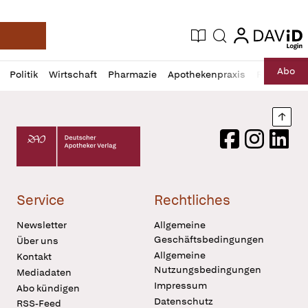
login
login
Aktuelle Ausgabe
Suche
Deutsche Apotheker Zeitung
Profil
Daz
Abo
Politik
Wirtschaft
Pharmazie
Apothekenpraxis
Recht
Sp
öffnen
Pur
Abo
öffnen
Nach
Deutscher Apotheker Verlag Logo
Facebook
Instagram
LinkedI
Service
Rechtliches
Newsletter
Allgemeine
Geschäftsbedingungen
Über uns
Allgemeine
Kontakt
Nutzungsbedingungen
Mediadaten
Impressum
Abo kündigen
Datenschutz
RSS-Feed