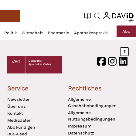
login
login
Aktuelle Ausgabe
Suche
Deutsche Apotheker Zeitung
Profil
Daz
Abo
Politik
Wirtschaft
Pharmazie
Apothekenpraxis
Recht
Sp
öffnen
Pur
Abo
öffnen
Nach
Deutscher Apotheker Verlag Logo
Facebook
Instagram
LinkedI
Service
Rechtliches
Newsletter
Allgemeine
Geschäftsbedingungen
Über uns
Allgemeine
Kontakt
Nutzungsbedingungen
Mediadaten
Impressum
Abo kündigen
Datenschutz
RSS-Feed