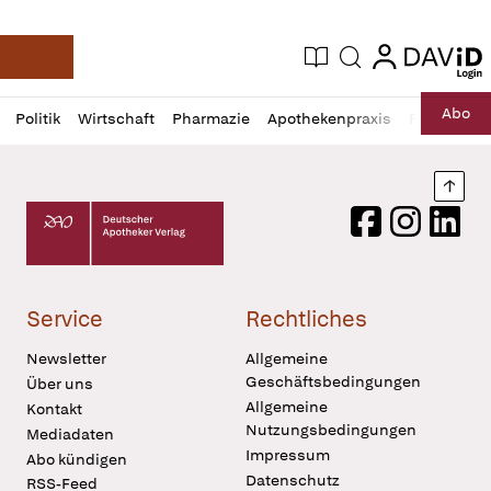
login
login
Aktuelle Ausgabe
Suche
Deutsche Apotheker Zeitung
Profil
Daz
Abo
Politik
Wirtschaft
Pharmazie
Apothekenpraxis
Recht
Sp
öffnen
Pur
Abo
öffnen
Nach
Deutscher Apotheker Verlag Logo
Facebook
Instagram
LinkedI
Service
Rechtliches
Newsletter
Allgemeine
Geschäftsbedingungen
Über uns
Allgemeine
Kontakt
Nutzungsbedingungen
Mediadaten
Impressum
Abo kündigen
Datenschutz
RSS-Feed