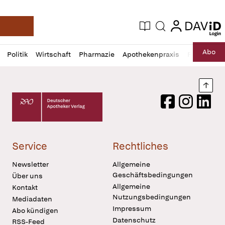
login
login
Aktuelle Ausgabe
Suche
Deutsche Apotheker Zeitung
Profil
Daz
Abo
Politik
Wirtschaft
Pharmazie
Apothekenpraxis
Recht
Sp
öffnen
Pur
Abo
öffnen
Nach
Deutscher Apotheker Verlag Logo
Facebook
Instagram
LinkedI
Service
Rechtliches
Newsletter
Allgemeine
Geschäftsbedingungen
Über uns
Allgemeine
Kontakt
Nutzungsbedingungen
Mediadaten
Impressum
Abo kündigen
Datenschutz
RSS-Feed