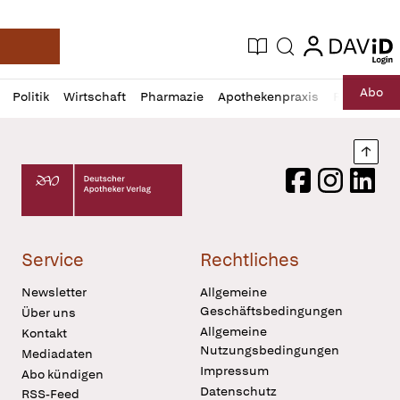
login
login
Aktuelle Ausgabe
Suche
Deutsche Apotheker Zeitung
Profil
Daz
Abo
Politik
Wirtschaft
Pharmazie
Apothekenpraxis
Recht
Sp
öffnen
Pur
Abo
öffnen
Nach
Deutscher Apotheker Verlag Logo
Facebook
Instagram
LinkedI
Service
Rechtliches
Newsletter
Allgemeine
Geschäftsbedingungen
Über uns
Allgemeine
Kontakt
Nutzungsbedingungen
Mediadaten
Impressum
Abo kündigen
Datenschutz
RSS-Feed