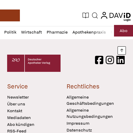
login
login
Aktuelle Ausgabe
Suche
Deutsche Apotheker Zeitung
Profil
Daz
Abo
Politik
Wirtschaft
Pharmazie
Apothekenpraxis
Recht
Sp
öffnen
Pur
Abo
öffnen
Nach
Deutscher Apotheker Verlag Logo
Facebook
Instagram
LinkedI
Service
Rechtliches
Newsletter
Allgemeine
Geschäftsbedingungen
Über uns
Allgemeine
Kontakt
Nutzungsbedingungen
Mediadaten
Impressum
Abo kündigen
Datenschutz
RSS-Feed