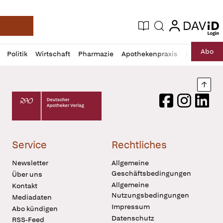
login
login
Aktuelle Ausgabe
Suche
Deutsche Apotheker Zeitung
Profil
Daz
Abo
Politik
Wirtschaft
Pharmazie
Apothekenpraxis
Recht
Sp
öffnen
Pur
Abo
öffnen
Nach
Deutscher Apotheker Verlag Logo
Facebook
Instagram
LinkedI
Service
Rechtliches
Newsletter
Allgemeine
Geschäftsbedingungen
Über uns
Allgemeine
Kontakt
Nutzungsbedingungen
Mediadaten
Impressum
Abo kündigen
Datenschutz
RSS-Feed