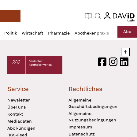
login
login
Aktuelle Ausgabe
Suche
Deutsche Apotheker Zeitung
Profil
Daz
Abo
Politik
Wirtschaft
Pharmazie
Apothekenpraxis
Recht
Sp
öffnen
Pur
Abo
öffnen
Nach
Deutscher Apotheker Verlag Logo
Facebook
Instagram
LinkedI
Service
Rechtliches
Newsletter
Allgemeine
Geschäftsbedingungen
Über uns
Allgemeine
Kontakt
Nutzungsbedingungen
Mediadaten
Impressum
Abo kündigen
Datenschutz
RSS-Feed