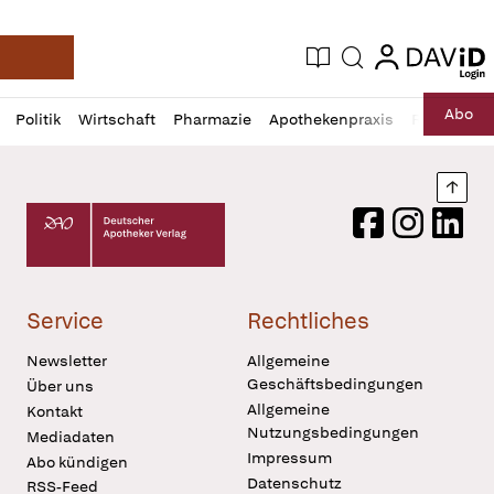
login
login
Aktuelle Ausgabe
Suche
Deutsche Apotheker Zeitung
Profil
Daz
Abo
Politik
Wirtschaft
Pharmazie
Apothekenpraxis
Recht
Sp
öffnen
Pur
Abo
öffnen
Nach
Deutscher Apotheker Verlag Logo
Facebook
Instagram
LinkedI
Service
Rechtliches
Newsletter
Allgemeine
Geschäftsbedingungen
Über uns
Allgemeine
Kontakt
Nutzungsbedingungen
Mediadaten
Impressum
Abo kündigen
Datenschutz
RSS-Feed