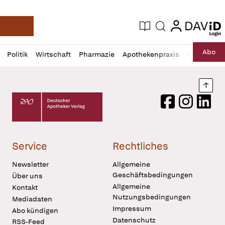
login
login
Aktuelle Ausgabe
Suche
Deutsche Apotheker Zeitung
Profil
Daz
Abo
Politik
Wirtschaft
Pharmazie
Apothekenpraxis
Recht
Sp
öffnen
Pur
Abo
öffnen
Nach
Deutscher Apotheker Verlag Logo
Facebook
Instagram
LinkedI
Service
Rechtliches
Newsletter
Allgemeine
Geschäftsbedingungen
Über uns
Allgemeine
Kontakt
Nutzungsbedingungen
Mediadaten
Impressum
Abo kündigen
Datenschutz
RSS-Feed