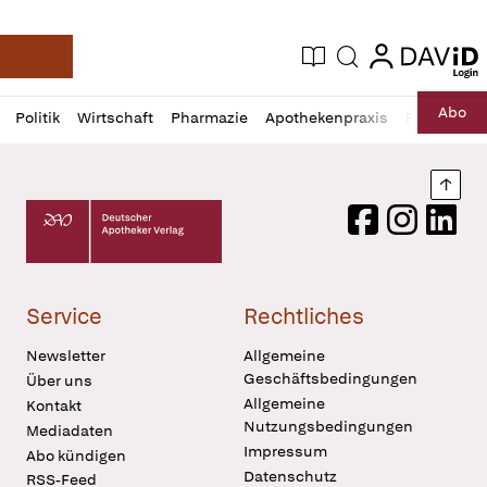
login
login
Aktuelle Ausgabe
Suche
Deutsche Apotheker Zeitung
Profil
Daz
Abo
Politik
Wirtschaft
Pharmazie
Apothekenpraxis
Recht
Sp
öffnen
Pur
Abo
öffnen
Nach
Deutscher Apotheker Verlag Logo
Facebook
Instagram
LinkedI
Service
Rechtliches
Newsletter
Allgemeine
Geschäftsbedingungen
Über uns
Allgemeine
Kontakt
Nutzungsbedingungen
Mediadaten
Impressum
Abo kündigen
Datenschutz
RSS-Feed