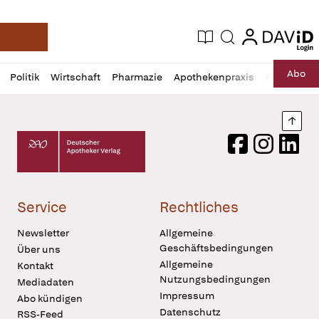
login
login
Aktuelle Ausgabe
Suche
Deutsche Apotheker Zeitung
Profil
Daz
Abo
Politik
Wirtschaft
Pharmazie
Apothekenpraxis
Recht
Sp
öffnen
Pur
Abo
öffnen
Nach
Deutscher Apotheker Verlag Logo
Facebook
Instagram
LinkedI
Service
Rechtliches
Newsletter
Allgemeine
Geschäftsbedingungen
Über uns
Allgemeine
Kontakt
Nutzungsbedingungen
Mediadaten
Impressum
Abo kündigen
Datenschutz
RSS-Feed