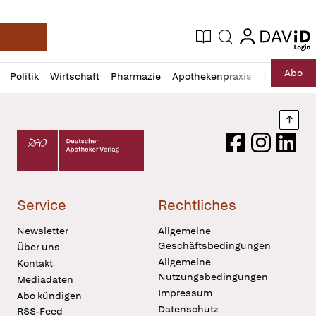
login
login
Aktuelle Ausgabe
Suche
Deutsche Apotheker Zeitung
Profil
Daz
Abo
Politik
Wirtschaft
Pharmazie
Apothekenpraxis
Recht
Sp
öffnen
Pur
Abo
öffnen
Nach
Deutscher Apotheker Verlag Logo
Facebook
Instagram
LinkedI
Service
Rechtliches
Newsletter
Allgemeine
Geschäftsbedingungen
Über uns
Allgemeine
Kontakt
Nutzungsbedingungen
Mediadaten
Impressum
Abo kündigen
Datenschutz
RSS-Feed