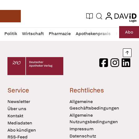
login
login
Aktuelle Ausgabe
Suche
Deutsche Apotheker Zeitung
Profil
Daz
Abo
Politik
Wirtschaft
Pharmazie
Apothekenpraxis
Recht
Sp
öffnen
Pur
Abo
öffnen
Nach
Deutscher Apotheker Verlag Logo
Facebook
Instagram
LinkedI
Service
Rechtliches
Newsletter
Allgemeine
Geschäftsbedingungen
Über uns
Allgemeine
Kontakt
Nutzungsbedingungen
Mediadaten
Impressum
Abo kündigen
Datenschutz
RSS-Feed