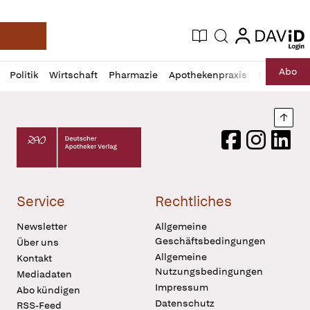
login
login
Aktuelle Ausgabe
Suche
Deutsche Apotheker Zeitung
Profil
Daz
Abo
Politik
Wirtschaft
Pharmazie
Apothekenpraxis
Recht
Sp
öffnen
Pur
Abo
öffnen
Nach
Deutscher Apotheker Verlag Logo
Facebook
Instagram
LinkedI
Service
Rechtliches
Newsletter
Allgemeine
Geschäftsbedingungen
Über uns
Allgemeine
Kontakt
Nutzungsbedingungen
Mediadaten
Impressum
Abo kündigen
Datenschutz
RSS-Feed