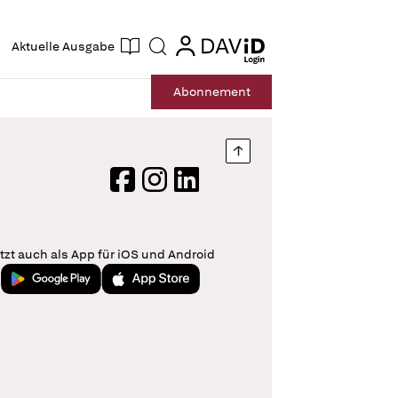
ogin
login
Aktuelle Ausgabe
Suche
Abo
nnement
Nach oben springen
Facebook
Instagram
LinkedIn
tzt auch als App für iOS und Android
Jetzt bei Google Play
Laden im App Store