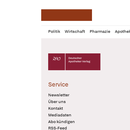
Deutsche Apotheker Ze
Profil
Daz
Politik
Wirtschaft
Pharmazie
Apothe
öffnen
Pur
Abo
öffnen
Deutscher Apotheker Verlag Logo
Service
Newsletter
Über uns
Kontakt
Mediadaten
Abo kündigen
RSS-Feed