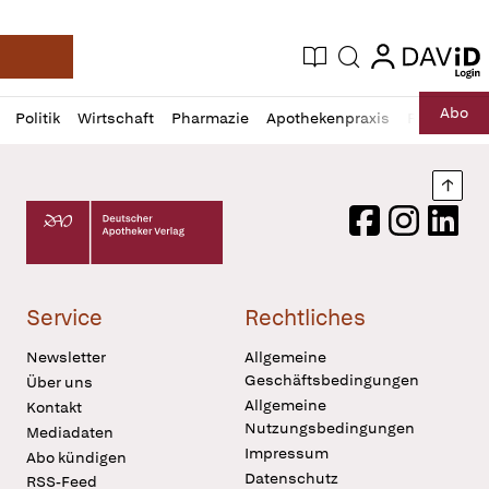
login
login
Aktuelle Ausgabe
Suche
Deutsche Apotheker Zeitung
Profil
Daz
Abo
Politik
Wirtschaft
Pharmazie
Apothekenpraxis
Recht
Sp
öffnen
Pur
Abo
öffnen
Nach
Deutscher Apotheker Verlag Logo
Facebook
Instagram
LinkedI
Service
Rechtliches
Newsletter
Allgemeine
Geschäftsbedingungen
Über uns
Allgemeine
Kontakt
Nutzungsbedingungen
Mediadaten
Impressum
Abo kündigen
Datenschutz
RSS-Feed