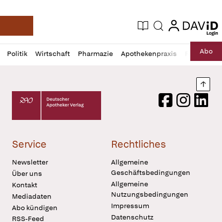
login
login
Aktuelle Ausgabe
Suche
Deutsche Apotheker Zeitung
Profil
Daz
Abo
Politik
Wirtschaft
Pharmazie
Apothekenpraxis
Recht
Sp
öffnen
Pur
Abo
öffnen
Nach
Deutscher Apotheker Verlag Logo
Facebook
Instagram
LinkedI
Service
Rechtliches
Newsletter
Allgemeine
Geschäftsbedingungen
Über uns
Allgemeine
Kontakt
Nutzungsbedingungen
Mediadaten
Impressum
Abo kündigen
Datenschutz
RSS-Feed