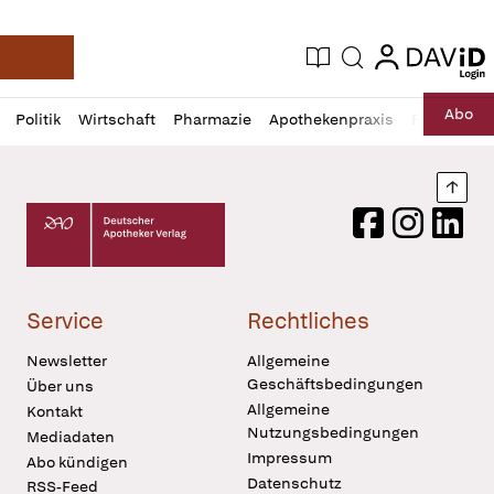
login
login
Aktuelle Ausgabe
Suche
Deutsche Apotheker Zeitung
Profil
Daz
Abo
Politik
Wirtschaft
Pharmazie
Apothekenpraxis
Recht
Sp
öffnen
Pur
Abo
öffnen
Nach
Deutscher Apotheker Verlag Logo
Facebook
Instagram
LinkedI
Service
Rechtliches
Newsletter
Allgemeine
Geschäftsbedingungen
Über uns
Allgemeine
Kontakt
Nutzungsbedingungen
Mediadaten
Impressum
Abo kündigen
Datenschutz
RSS-Feed