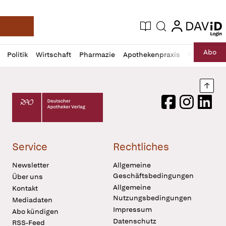
login
login
Aktuelle Ausgabe
Suche
Deutsche Apotheker Zeitung
Profil
Daz
Abo
Politik
Wirtschaft
Pharmazie
Apothekenpraxis
Recht
Sp
öffnen
Pur
Abo
öffnen
Nach
Deutscher Apotheker Verlag Logo
Facebook
Instagram
LinkedI
Service
Rechtliches
Newsletter
Allgemeine
Geschäftsbedingungen
Über uns
Allgemeine
Kontakt
Nutzungsbedingungen
Mediadaten
Impressum
Abo kündigen
Datenschutz
RSS-Feed