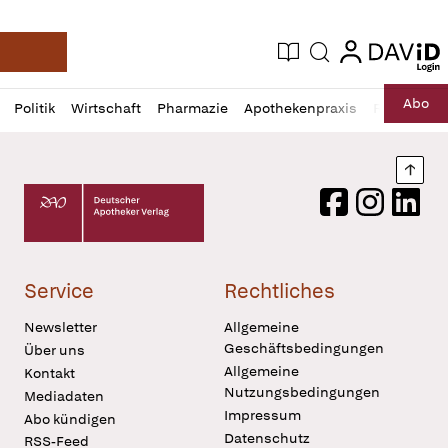
login
login
Aktuelle Ausgabe
Suche
Deutsche Apotheker Zeitung
Profil
Daz
Abo
Politik
Wirtschaft
Pharmazie
Apothekenpraxis
Recht
Sp
öffnen
Pur
Abo
öffnen
Nach
Deutscher Apotheker Verlag Logo
Facebook
Instagram
LinkedI
Service
Rechtliches
Newsletter
Allgemeine
Geschäftsbedingungen
Über uns
Allgemeine
Kontakt
Nutzungsbedingungen
Mediadaten
Impressum
Abo kündigen
Datenschutz
RSS-Feed