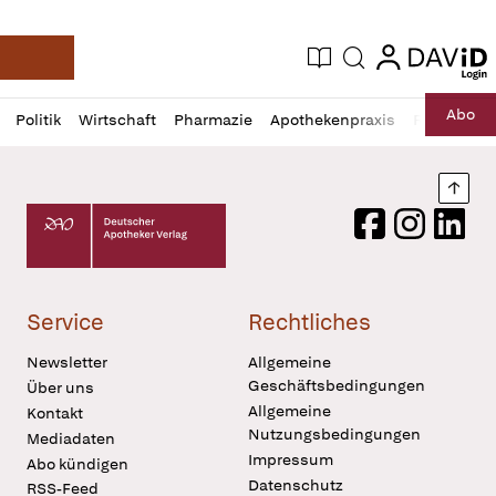
login
login
Aktuelle Ausgabe
Suche
Deutsche Apotheker Zeitung
Profil
Daz
Abo
Politik
Wirtschaft
Pharmazie
Apothekenpraxis
Recht
Sp
öffnen
Pur
Abo
öffnen
Nach
Deutscher Apotheker Verlag Logo
Facebook
Instagram
LinkedI
Service
Rechtliches
Newsletter
Allgemeine
Geschäftsbedingungen
Über uns
Allgemeine
Kontakt
Nutzungsbedingungen
Mediadaten
Impressum
Abo kündigen
Datenschutz
RSS-Feed