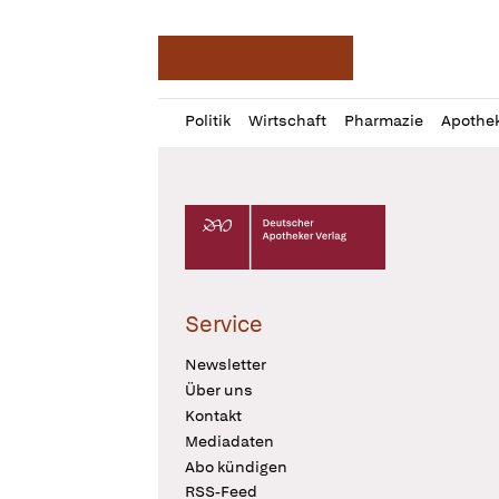
Deutsche Apotheker Ze
Profil
Daz
Politik
Wirtschaft
Pharmazie
Apothe
öffnen
Pur
Abo
öffnen
Deutscher Apotheker Verlag Logo
Service
Newsletter
Über uns
Kontakt
Mediadaten
Abo kündigen
RSS-Feed