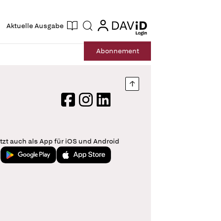
ogin
login
Aktuelle Ausgabe
Suche
Abo
nnement
Nach oben springen
Facebook
Instagram
LinkedIn
tzt auch als App für iOS und Android
Jetzt bei Google Play
Laden im App Store