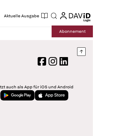
ogin
login
Aktuelle Ausgabe
Suche
Abo
nnement
Nach oben springen
Facebook
Instagram
LinkedIn
tzt auch als App für iOS und Android
Jetzt bei Google Play
Laden im App Store