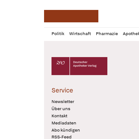
Deutsche Apotheker Ze
Profil
Daz
Politik
Wirtschaft
Pharmazie
Apothe
öffnen
Pur
Abo
öffnen
Deutscher Apotheker Verlag Logo
Service
Newsletter
Über uns
Kontakt
Mediadaten
Abo kündigen
RSS-Feed