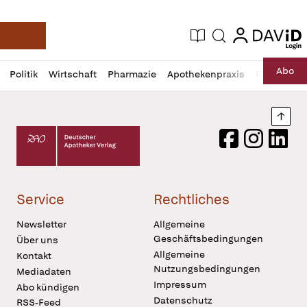
login
login
Aktuelle Ausgabe
Suche
Deutsche Apotheker Zeitung
Profil
Daz
Abo
Politik
Wirtschaft
Pharmazie
Apothekenpraxis
Recht
Sp
öffnen
Pur
Abo
öffnen
Nach
Deutscher Apotheker Verlag Logo
Facebook
Instagram
LinkedI
Service
Rechtliches
Newsletter
Allgemeine
Geschäftsbedingungen
Über uns
Allgemeine
Kontakt
Nutzungsbedingungen
Mediadaten
Impressum
Abo kündigen
Datenschutz
RSS-Feed