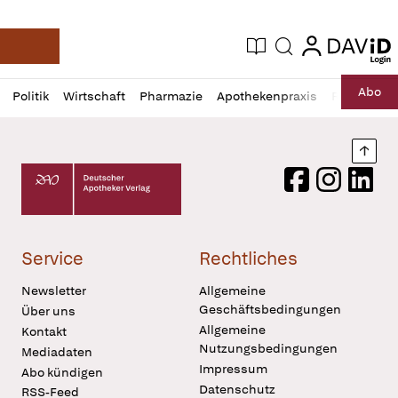
login
login
Aktuelle Ausgabe
Suche
Deutsche Apotheker Zeitung
Profil
Daz
Abo
Politik
Wirtschaft
Pharmazie
Apothekenpraxis
Recht
Sp
öffnen
Pur
Abo
öffnen
Nach
Deutscher Apotheker Verlag Logo
Facebook
Instagram
LinkedI
Service
Rechtliches
Newsletter
Allgemeine
Geschäftsbedingungen
Über uns
Allgemeine
Kontakt
Nutzungsbedingungen
Mediadaten
Impressum
Abo kündigen
Datenschutz
RSS-Feed