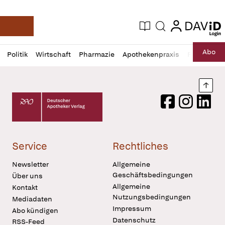
login
login
Aktuelle Ausgabe
Suche
Deutsche Apotheker Zeitung
Profil
Daz
Abo
Politik
Wirtschaft
Pharmazie
Apothekenpraxis
Recht
Sp
öffnen
Pur
Abo
öffnen
Nach
Deutscher Apotheker Verlag Logo
Facebook
Instagram
LinkedI
Service
Rechtliches
Newsletter
Allgemeine
Geschäftsbedingungen
Über uns
Allgemeine
Kontakt
Nutzungsbedingungen
Mediadaten
Impressum
Abo kündigen
Datenschutz
RSS-Feed