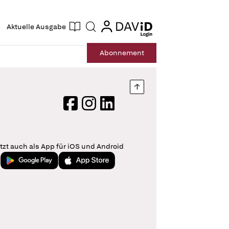
ogin
login
Aktuelle Ausgabe
Suche
Abo
nnement
Nach oben springen
Facebook
Instagram
LinkedIn
tzt auch als App für iOS und Android
Jetzt bei Google Play
Laden im App Store