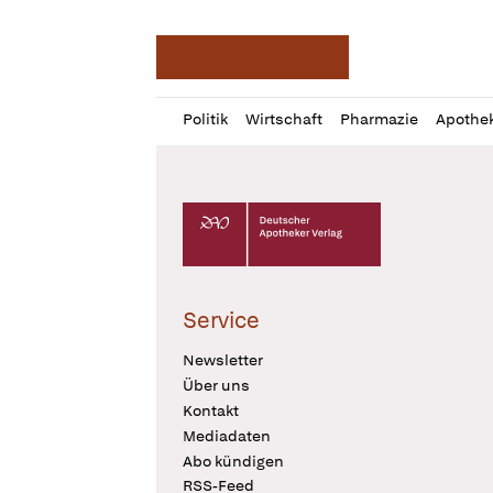
Deutsche Apotheker Ze
Profil
Daz
Politik
Wirtschaft
Pharmazie
Apothe
öffnen
Pur
Abo
öffnen
Deutscher Apotheker Verlag Logo
Service
Newsletter
Über uns
Kontakt
Mediadaten
Abo kündigen
RSS-Feed