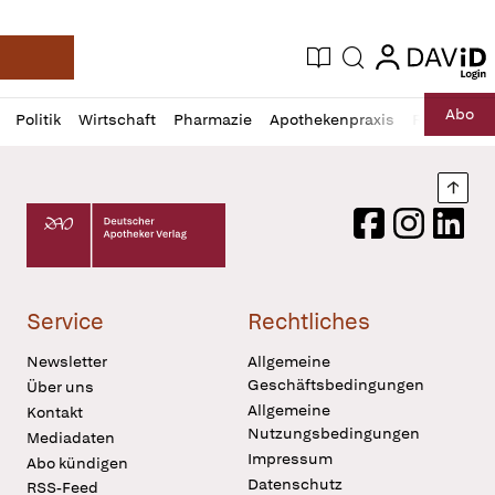
login
login
Aktuelle Ausgabe
Suche
Deutsche Apotheker Zeitung
Profil
Daz
Abo
Politik
Wirtschaft
Pharmazie
Apothekenpraxis
Recht
Sp
öffnen
Pur
Abo
öffnen
Nach
Deutscher Apotheker Verlag Logo
Facebook
Instagram
LinkedI
Service
Rechtliches
Newsletter
Allgemeine
Geschäftsbedingungen
Über uns
Allgemeine
Kontakt
Nutzungsbedingungen
Mediadaten
Impressum
Abo kündigen
Datenschutz
RSS-Feed