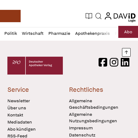
login
login
Aktuelle Ausgabe
Suche
Deutsche Apotheker Zeitung
Profil
Daz
Abo
Politik
Wirtschaft
Pharmazie
Apothekenpraxis
Recht
Sp
öffnen
Pur
Abo
öffnen
Nach
Deutscher Apotheker Verlag Logo
Facebook
Instagram
LinkedI
Service
Rechtliches
Newsletter
Allgemeine
Geschäftsbedingungen
Über uns
Allgemeine
Kontakt
Nutzungsbedingungen
Mediadaten
Impressum
Abo kündigen
Datenschutz
RSS-Feed