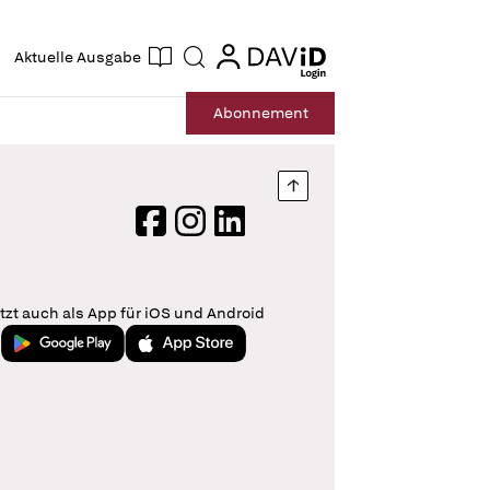
ogin
login
Aktuelle Ausgabe
Suche
Abo
nnement
Nach oben springen
Facebook
Instagram
LinkedIn
tzt auch als App für iOS und Android
Jetzt bei Google Play
Laden im App Store