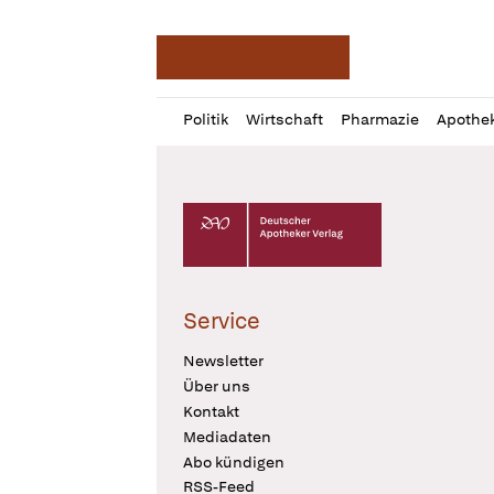
Deutsche Apotheker Ze
Profil
Daz
Politik
Wirtschaft
Pharmazie
Apothe
öffnen
Pur
Abo
öffnen
Deutscher Apotheker Verlag Logo
Service
Newsletter
Über uns
Kontakt
Mediadaten
Abo kündigen
RSS-Feed