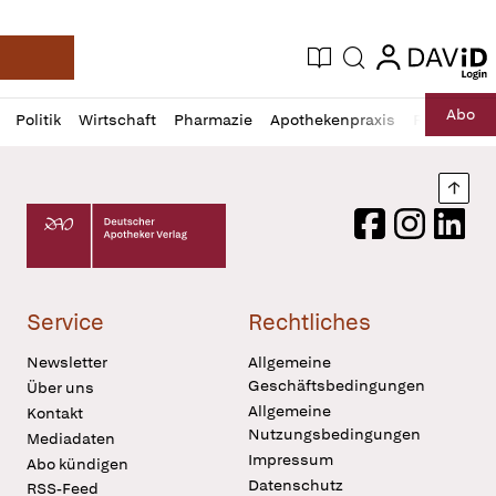
login
login
Aktuelle Ausgabe
Suche
Deutsche Apotheker Zeitung
Profil
Daz
Abo
Politik
Wirtschaft
Pharmazie
Apothekenpraxis
Recht
Sp
öffnen
Pur
Abo
öffnen
Nach
Deutscher Apotheker Verlag Logo
Facebook
Instagram
LinkedI
Service
Rechtliches
Newsletter
Allgemeine
Geschäftsbedingungen
Über uns
Allgemeine
Kontakt
Nutzungsbedingungen
Mediadaten
Impressum
Abo kündigen
Datenschutz
RSS-Feed