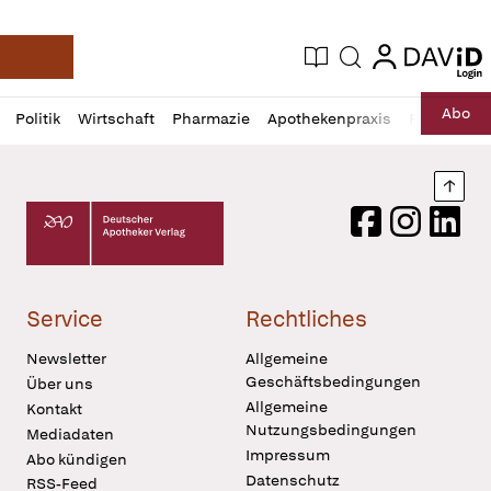
login
login
Aktuelle Ausgabe
Suche
Deutsche Apotheker Zeitung
Profil
Daz
Abo
Politik
Wirtschaft
Pharmazie
Apothekenpraxis
Recht
Sp
öffnen
Pur
Abo
öffnen
Nach
Deutscher Apotheker Verlag Logo
Facebook
Instagram
LinkedI
Service
Rechtliches
Newsletter
Allgemeine
Geschäftsbedingungen
Über uns
Allgemeine
Kontakt
Nutzungsbedingungen
Mediadaten
Impressum
Abo kündigen
Datenschutz
RSS-Feed