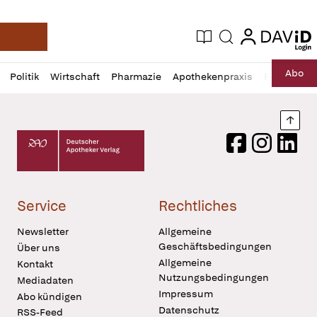
login
login
Aktuelle Ausgabe
Suche
Deutsche Apotheker Zeitung
Profil
Daz
Abo
Politik
Wirtschaft
Pharmazie
Apothekenpraxis
Recht
Sp
öffnen
Pur
Abo
öffnen
Nach
Deutscher Apotheker Verlag Logo
Facebook
Instagram
LinkedI
Service
Rechtliches
Newsletter
Allgemeine
Geschäftsbedingungen
Über uns
Allgemeine
Kontakt
Nutzungsbedingungen
Mediadaten
Impressum
Abo kündigen
Datenschutz
RSS-Feed