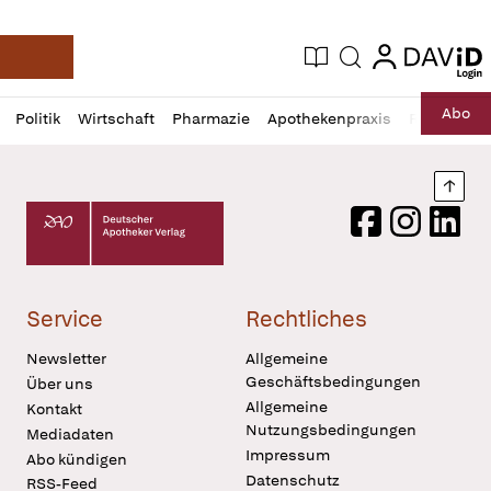
login
login
Aktuelle Ausgabe
Suche
Deutsche Apotheker Zeitung
Profil
Daz
Abo
Politik
Wirtschaft
Pharmazie
Apothekenpraxis
Recht
Sp
öffnen
Pur
Abo
öffnen
Nach
Deutscher Apotheker Verlag Logo
Facebook
Instagram
LinkedI
Service
Rechtliches
Newsletter
Allgemeine
Geschäftsbedingungen
Über uns
Allgemeine
Kontakt
Nutzungsbedingungen
Mediadaten
Impressum
Abo kündigen
Datenschutz
RSS-Feed