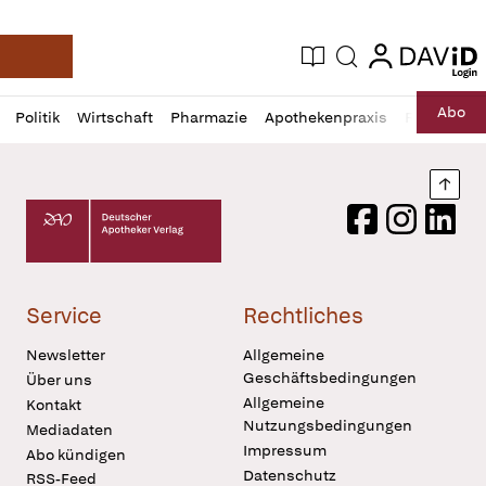
login
login
Aktuelle Ausgabe
Suche
Deutsche Apotheker Zeitung
Profil
Daz
Abo
Politik
Wirtschaft
Pharmazie
Apothekenpraxis
Recht
Sp
öffnen
Pur
Abo
öffnen
Nach
Deutscher Apotheker Verlag Logo
Facebook
Instagram
LinkedI
Service
Rechtliches
Newsletter
Allgemeine
Geschäftsbedingungen
Über uns
Allgemeine
Kontakt
Nutzungsbedingungen
Mediadaten
Impressum
Abo kündigen
Datenschutz
RSS-Feed