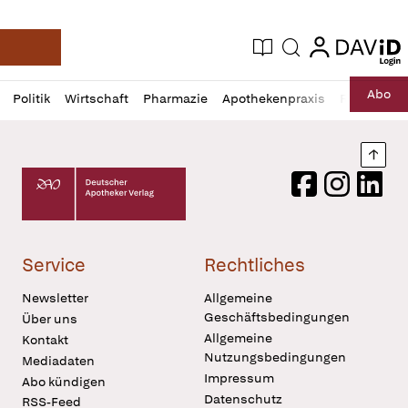
login
login
Aktuelle Ausgabe
Suche
Deutsche Apotheker Zeitung
Profil
Daz
Abo
Politik
Wirtschaft
Pharmazie
Apothekenpraxis
Recht
Sp
öffnen
Pur
Abo
öffnen
Nach
Deutscher Apotheker Verlag Logo
Facebook
Instagram
LinkedI
Service
Rechtliches
Newsletter
Allgemeine
Geschäftsbedingungen
Über uns
Allgemeine
Kontakt
Nutzungsbedingungen
Mediadaten
Impressum
Abo kündigen
Datenschutz
RSS-Feed