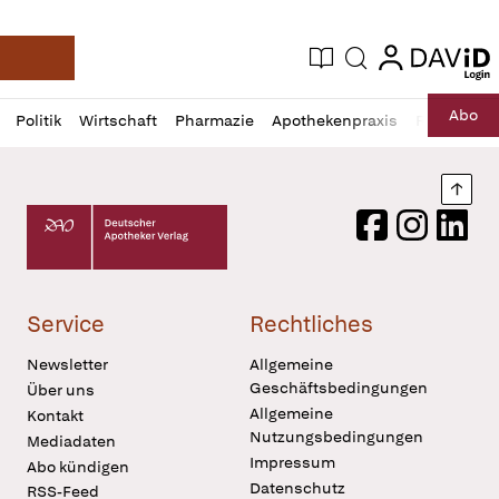
login
login
Aktuelle Ausgabe
Suche
Deutsche Apotheker Zeitung
Profil
Daz
Abo
Politik
Wirtschaft
Pharmazie
Apothekenpraxis
Recht
Sp
öffnen
Pur
Abo
öffnen
Nach
Deutscher Apotheker Verlag Logo
Facebook
Instagram
LinkedI
Service
Rechtliches
Newsletter
Allgemeine
Geschäftsbedingungen
Über uns
Allgemeine
Kontakt
Nutzungsbedingungen
Mediadaten
Impressum
Abo kündigen
Datenschutz
RSS-Feed