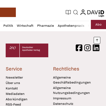
login
login
Aktuelle Ausgabe
Suche
Deutsche Apotheker Zeitung
Profil
Daz
Abo
Politik
Wirtschaft
Pharmazie
Apothekenpraxis
Recht
Sp
öffnen
Pur
Abo
öffnen
Nach
Deutscher Apotheker Verlag Logo
Facebook
Instagram
LinkedI
Service
Rechtliches
Newsletter
Allgemeine
Geschäftsbedingungen
Über uns
Allgemeine
Kontakt
Nutzungsbedingungen
Mediadaten
Impressum
Abo kündigen
Datenschutz
RSS-Feed