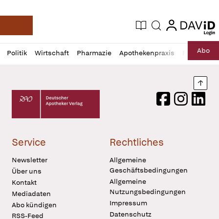
login
login
Aktuelle Ausgabe
Suche
Deutsche Apotheker Zeitung
Profil
Daz
Abo
Politik
Wirtschaft
Pharmazie
Apothekenpraxis
Recht
Sp
öffnen
Pur
Abo
öffnen
Nach
Deutscher Apotheker Verlag Logo
Facebook
Instagram
LinkedI
Service
Rechtliches
Newsletter
Allgemeine
Geschäftsbedingungen
Über uns
Allgemeine
Kontakt
Nutzungsbedingungen
Mediadaten
Impressum
Abo kündigen
Datenschutz
RSS-Feed