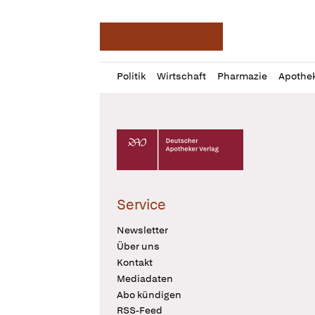
Deutsche Apotheker Ze
Profil
Daz
Politik
Wirtschaft
Pharmazie
Apothe
öffnen
Pur
Abo
öffnen
Deutscher Apotheker Verlag Logo
Service
Newsletter
Über uns
Kontakt
Mediadaten
Abo kündigen
RSS-Feed