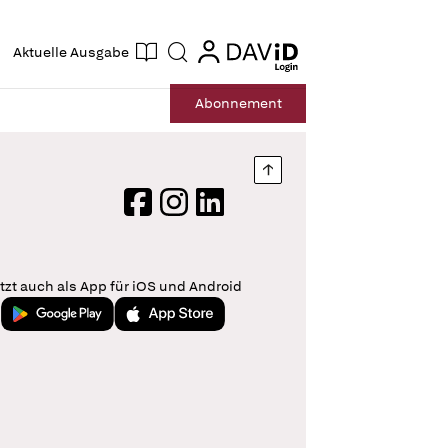
ogin
login
Aktuelle Ausgabe
Suche
Abo
nnement
Nach oben springen
Facebook
Instagram
LinkedIn
tzt auch als App für iOS und Android
Jetzt bei Google Play
Laden im App Store