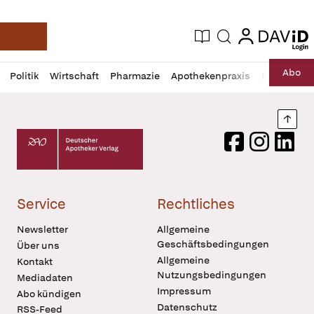
login
login
Aktuelle Ausgabe
Suche
Deutsche Apotheker Zeitung
Profil
Daz
Abo
Politik
Wirtschaft
Pharmazie
Apothekenpraxis
Recht
Sp
öffnen
Pur
Abo
öffnen
Nach
Deutscher Apotheker Verlag Logo
Facebook
Instagram
LinkedI
Service
Rechtliches
Newsletter
Allgemeine
Geschäftsbedingungen
Über uns
Allgemeine
Kontakt
Nutzungsbedingungen
Mediadaten
Impressum
Abo kündigen
Datenschutz
RSS-Feed